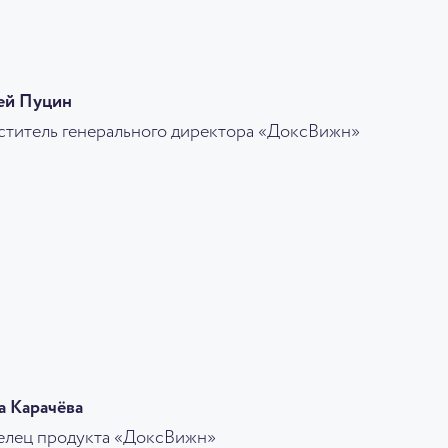
ей Пуцин
ститель генерального директора «ДоксВижн»
а Карачёва
елец продукта «ДоксВижн»