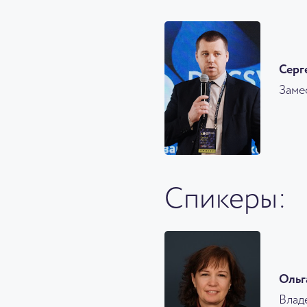
Серг
Заме
Спикеры:
Ольг
Влад