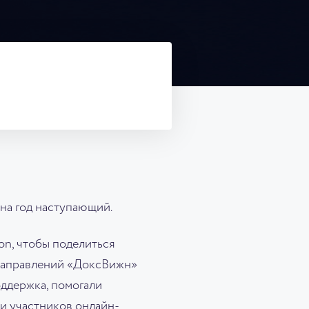
 на год наступающий.
on, чтобы поделиться
 направлений «ДоксВижн»
оддержка, помогали
 и участников онлайн-