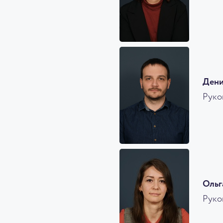
Дени
Руко
Ольг
Руко