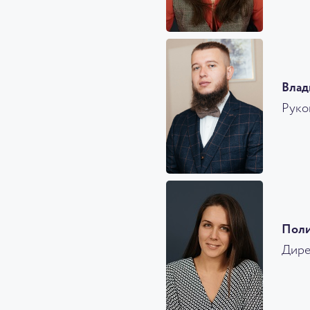
Влад
Руко
Поли
Дире