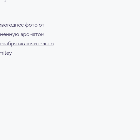
овогоднее фото от
лненную ароматом
декабря включительно
.