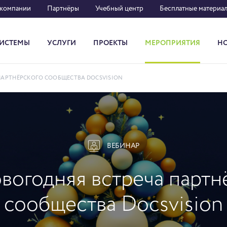
 компании
Партнёры
Учебный центр
Бесплатные материа
ИСТЕМЫ
УСЛУГИ
ПРОЕКТЫ
МЕРОПРИЯТИЯ
Н
Система кадрового документооборота
ПАРТНЁРСКОГО СООБЩЕСТВА DOCSVISION
ВЕБИНАР
вогодняя встреча партн
сообщества Docsvision