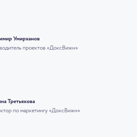
имир Умирханов
водитель проектов «ДоксВижн»
на Третьякова
ктор по маркетингу «ДоксВижн»