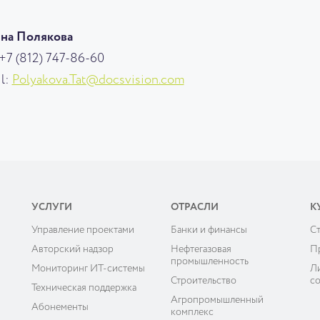
яна Полякова
 +7 (812) 747-86-60
l:
Polyakova.Tat@docsvision.com
УСЛУГИ
ОТРАСЛИ
К
Управление проектами
Банки и финансы
C
ы
Авторский надзор
Нефтегазовая
П
промышленность
Мониторинг ИТ-системы
Л
Строительство
с
Техническая поддержка
Агропромышленный
Абонементы
комплекс