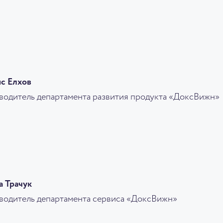
с Елхов
водитель департамента развития продукта «ДоксВижн»
а Трачук
водитель департамента сервиса «ДоксВижн»