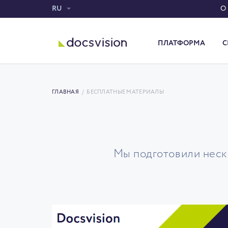
RU
О
ПЛАТФОРМА
С
Система электронного документооборота
ГЛАВНАЯ
/
БЕСПЛАТНЫЕ МАТЕРИАЛЫ
Мы подготовили неско