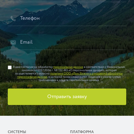
Я даю согласие на обработку
персональных данных
в соответствии с Федеральным
законом от 27.07.2006 г. № 152-ФЗ «О персональных данных», которая
осуществляется согласно
политике ООО «ДоксВижн» в отношении обработки
персональных данных
, в которой также содержатся сведения о реализуемых
требованиях к защите персональных данных.
Отправить заявку
СИСТЕМЫ
ПЛАТФОРМА