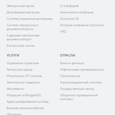
Электронный архив
О платформе
Долговременный архив
Компоненты платформы
Система управления договорами
Docsvision AI
Система электронного
История изменений Docsvision
документооборота
FAQ
Кадровый электронный
документооборот
Каталог всех систем
УСЛУГИ
ОТРАСЛИ
Управление проектами
Банки и финансы
Авторский надзор
Нефтегазовая промышленность
Мониторинг ИТ-системы
Строительство
Техническая поддержка
Агропромышленный комплекс
Абонементы
Государственный сектор
Миграция на PostgreSQL
Оборонно-промышленный
комплекс
Аудит развёртывания системы
Внешнее хранение файлов
Обучение