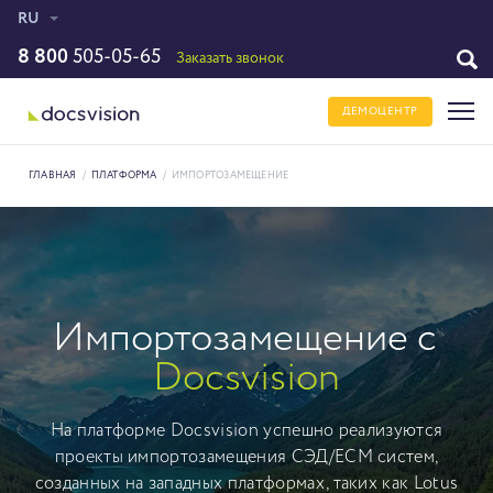
RU
8 800
505-05-65
Заказать звонок
ДЕМОЦЕНТР
ГЛАВНАЯ
/
ПЛАТФОРМА
/
ИМПОРТОЗАМЕЩЕНИЕ
Импортозамещение с
Docsvision
На платформе Docsvision успешно реализуются
проекты импортозамещения СЭД/ECM систем,
созданных на западных платформах, таких как Lotus