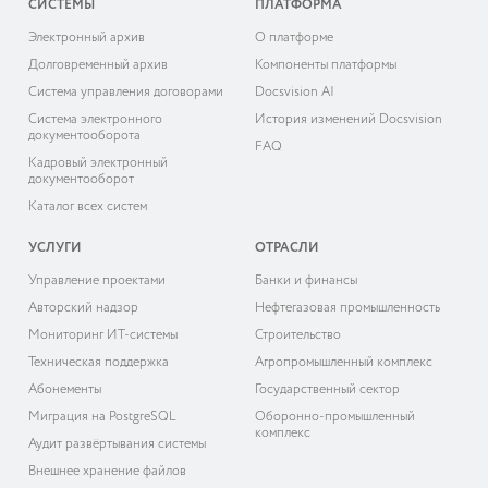
СИСТЕМЫ
ПЛАТФОРМА
Электронный архив
О платформе
Долговременный архив
Компоненты платформы
Система управления договорами
Docsvision AI
Система электронного
История изменений Docsvision
документооборота
FAQ
Кадровый электронный
документооборот
Каталог всех систем
УСЛУГИ
ОТРАСЛИ
Управление проектами
Банки и финансы
Авторский надзор
Нефтегазовая промышленность
Мониторинг ИТ-системы
Строительство
Техническая поддержка
Агропромышленный комплекс
Абонементы
Государственный сектор
Миграция на PostgreSQL
Оборонно-промышленный
комплекс
Аудит развёртывания системы
Внешнее хранение файлов