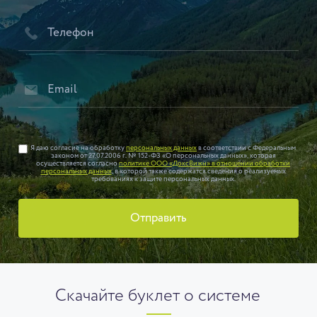
Я даю согласие на обработку
персональных данных
в соответствии с Федеральным
законом от 27.07.2006 г. № 152-ФЗ «О персональных данных», которая
осуществляется согласно
политике ООО «ДоксВижн» в отношении обработки
персональных данных
, в которой также содержатся сведения о реализуемых
требованиях к защите персональных данных.
Отправить
Скачайте буклет о системе