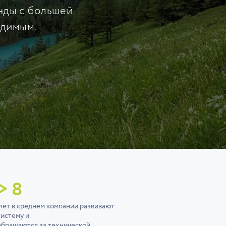
нды с большей
одимым.
> 8
лет в среднем компании развивают
систему и
обращаются за технической