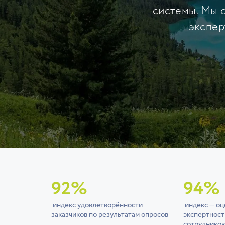
системы. Мы 
экспер
92%
94%
индекс удовлетворённости
индекс — оц
заказчиков по результатам опросов
экспертност
сотрудников