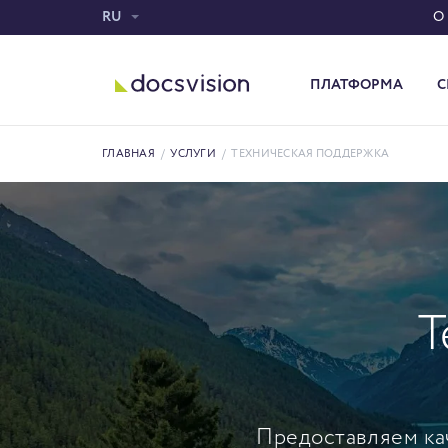
RU
О
ПЛАТФОРМА
С
Система электронного документооборота
ГЛАВНАЯ
/
УСЛУГИ
/
ТЕХНИЧЕСКАЯ ПОДДЕРЖКА
Т
Предоставляем ка