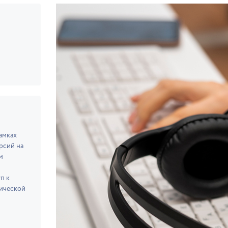
амках
рсий на
м
п к
нической