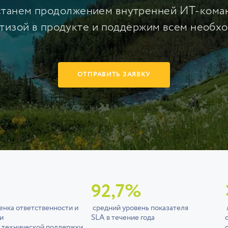
станем продолжением внутренней ИТ-кома
тизой в продукте и поддержим всем необх
ОТПРАВИТЬ ЗАЯВКУ
92,7%
енка ответственности и
средний уровень показателя
и
SLA в течение года
 технической поддержки