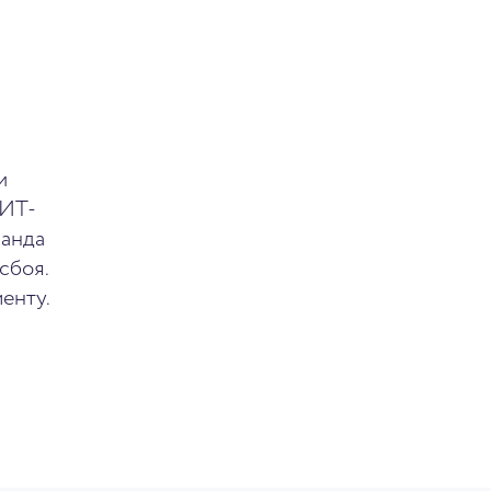
и
 ИТ-
манда
сбоя.
енту.