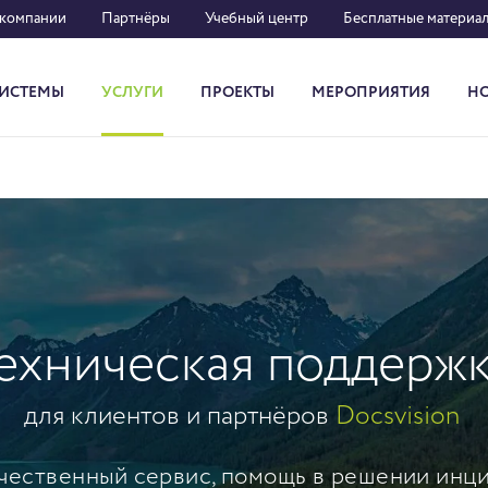
 компании
Партнёры
Учебный центр
Бесплатные материа
ИСТЕМЫ
УСЛУГИ
ПРОЕКТЫ
МЕРОПРИЯТИЯ
Н
Система кадрового документооборота
ехническая поддерж
для клиентов и партнёров
Docsvision
чественный сервис, помощь в решении инци