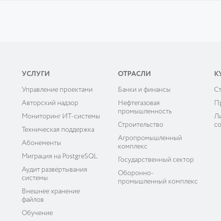
УСЛУГИ
ОТРАСЛИ
К
Управление проектами
Банки и финансы
C
ы
Авторский надзор
Нефтегазовая
П
промышленность
Мониторинг ИТ-системы
Л
Строительство
с
Техническая поддержка
Агропромышленный
Абонементы
комплекс
Миграция на PostgreSQL
Государственный сектор
Аудит развёртывания
Оборонно-
системы
промышленный комплекс
Внешнее хранение
файлов
Обучение