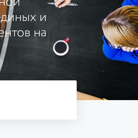
вной
единых и
ентов на