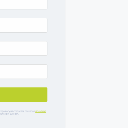
торая осуществляется согласно
политике
ональных данных.