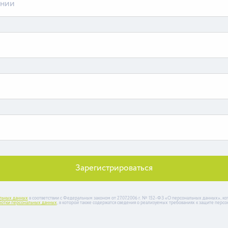
Зарегистрироваться
льных данных
в соответствии с Федеральным законом от 27.07.2006 г. № 152-ФЗ «О персональных данных», ко
отки персональных данных
, в которой также содержатся сведения о реализуемых требованиях к защите перс