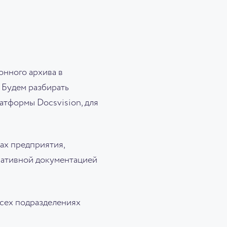
онного архива в
 Будем разбирать
атформы Docsvision, для
ах предприятия,
мативной документацией
всех подразделениях