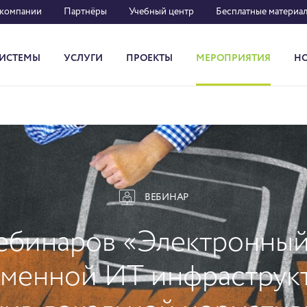
 компании
Партнёры
Учебный центр
Бесплатные материа
ИСТЕМЫ
УСЛУГИ
ПРОЕКТЫ
МЕРОПРИЯТИЯ
Н
Система кадрового документооборота
ВЕБИНАР
ебинаров «Электронный
менной ИТ инфраструк