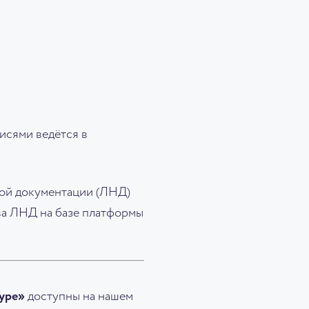
писями ведётся в
ной документации (ЛНД)
ива ЛНД на базе платформы
уре»
доступны на нашем