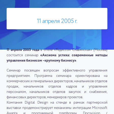
11 апреля 2005 г.
11 апреля 2005 года
в отеле «Редиссон Славянская» (Москва)
состоится семинар
«Аксиома успеха: современные методы
управления бизнесом –крупному бизнесу»
.
Семинар посвящен вопросам эффективного управления
предприятием. Программа семинара ориентирована на
коммерческих и генеральных директоров, начальников отделов
продаж, начальников отделов кадров и управления
персоналом, начальников отделов закупок и снабжения,
финансовых директоров, менеджеров проектов.
Компания Digital Design на стенде в рамках партнерской
выставки продемонстрирует механизмы интеграции Microsoft
Axapta и программной платформы Docsvision (