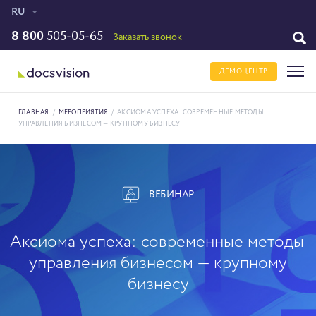
RU
8 800
505-05-65
Заказать звонок
ДЕМОЦЕНТР
ГЛАВНАЯ
/
МЕРОПРИЯТИЯ
/
АКСИОМА УСПЕХА: СОВРЕМЕННЫЕ МЕТОДЫ
УПРАВЛЕНИЯ БИЗНЕСОМ — КРУПНОМУ БИЗНЕСУ
ВЕБИНАР
Аксиома успеха: современные методы
управления бизнесом — крупному
бизнесу