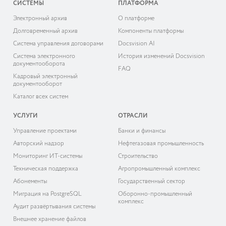
СИСТЕМЫ
ПЛАТФОРМА
Электронный архив
О платформе
Долговременный архив
Компоненты платформы
Система управления договорами
Docsvision AI
Система электронного
История изменений Docsvision
документооборота
FAQ
Кадровый электронный
документооборот
Каталог всех систем
УСЛУГИ
ОТРАСЛИ
Управление проектами
Банки и финансы
Авторский надзор
Нефтегазовая промышленность
Мониторинг ИТ-системы
Строительство
Техническая поддержка
Агропромышленный комплекс
Абонементы
Государственный сектор
Миграция на PostgreSQL
Оборонно-промышленный
комплекс
Аудит развёртывания системы
Внешнее хранение файлов