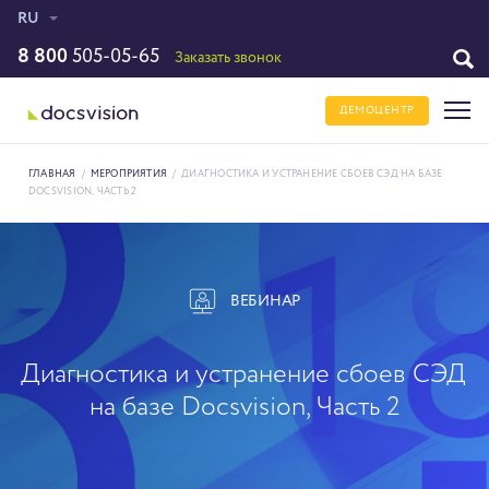
RU
8 800
505-05-65
Заказать звонок
ДЕМОЦЕНТР
ГЛАВНАЯ
/
МЕРОПРИЯТИЯ
/
ДИАГНОСТИКА И УСТРАНЕНИЕ СБОЕВ СЭД НА БАЗЕ
DOCSVISION, ЧАСТЬ 2
ВЕБИНАР
Диагностика и устранение сбоев СЭД
на базе Docsvision, Часть 2