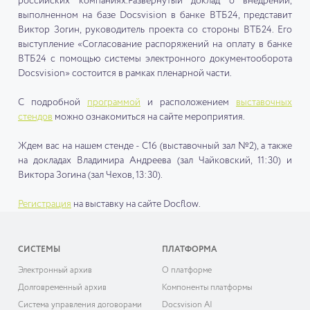
российских компаниях.Развернутый доклад о внедрении,
выполненном на базе Docsvision в банке ВТБ24, представит
Виктор Зогин, руководитель проекта со стороны ВТБ24. Его
выступление «Согласование распоряжений на оплату в банке
ВТБ24 с помощью системы электронного документооборота
Docsvision» состоится в рамках пленарной части.
С подробной
программой
и расположением
выставочных
стендов
можно ознакомиться на сайте мероприятия.
Ждем вас на нашем стенде - С16 (выставочный зал №2), а также
на докладах Владимира Андреева (зал Чайковский, 11:30) и
Виктора Зогина (зал Чехов, 13:30).
Регистрация
на выставку на сайте Docflow.
СИСТЕМЫ
ПЛАТФОРМА
Электронный архив
О платформе
Долговременный архив
Компоненты платформы
Система управления договорами
Docsvision AI