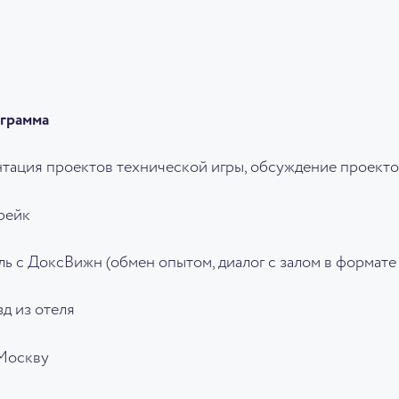
ограмма
ентация проектов технической игры, обсуждение проекто
брейк
йль с ДоксВижн (обмен опытом, диалог с залом в формате
зд из отеля
 Москву