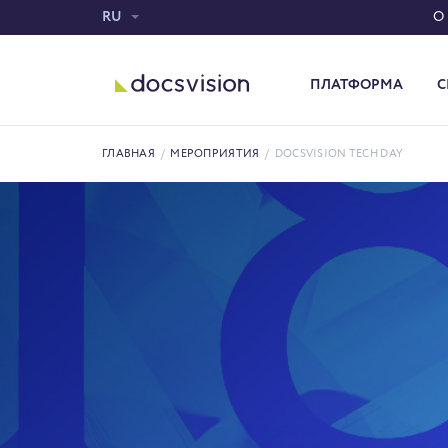
RU
О
ПЛАТФОРМА
С
Система электронного документооборота
ГЛАВНАЯ
/
МЕРОПРИЯТИЯ
/
DOCSVISION TECH DAY