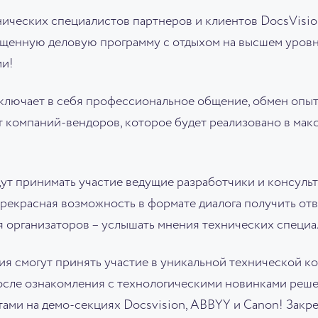
ических специалистов партнеров и клиентов DocsVisio
щенную деловую программу с отдыхом на высшем уровн
и!
ключает в себя профессиональное общение, обмен опыт
 компаний-вендоров, которое будет реализовано в мак
дут принимать участие ведущие разработчики и консул
прекрасная возможность в формате диалога получить отв
я организаторов – услышать мнения технических специа
я смогут принять участие в уникальной технической ко
осле ознакомления с технологическими новинками реше
ами на демо-секциях Docsvision, ABBYY и Canon! Закре