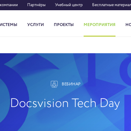
 компании
Партнёры
Учебный центр
Бесплатные материа
ИСТЕМЫ
УСЛУГИ
ПРОЕКТЫ
МЕРОПРИЯТИЯ
Н
Система кадрового документооборота
ВЕБИНАР
Docsvision Tech Day