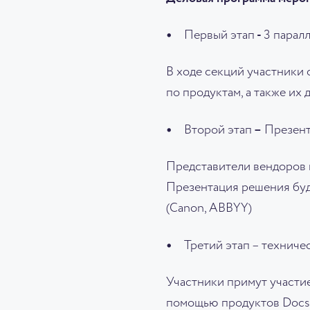
Первый этап
-
3 парал
В ходе секций участники
по продуктам, а также их
Второй этап
–
Презент
Представители вендоров
Презентация решения буд
(Canon, ABBYY)
Третий этап – техничес
Участники примут участие
помощью продуктов Docsv