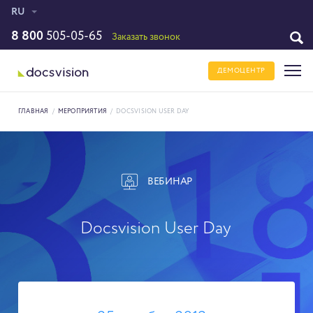
RU
8 800
505-05-65
Заказать звонок
ДЕМОЦЕНТР
ГЛАВНАЯ
/
МЕРОПРИЯТИЯ
/
DOCSVISION USER DAY
ВЕБИНАР
Docsvision User Day