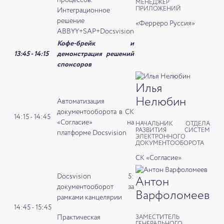
процессов.
МЕНЕДЖЕР
ПРИЛОЖЕНИЙ
Интеграционное
решение
«Ферреро Руссия»
ABBYY+SAP+Docsvision
Кофе-брейк и
13:45 - 14:15
демонстрация решений
спонсоров
Илья
Нелюбин
Автоматизация
документооборота в СК
14:15 - 14:45
«Согласие» на
НАЧАЛЬНИК ОТДЕЛА
РАЗВИТИЯ СИСТЕМ
платформе Docsvision
ЭЛЕКТРОННОГО
ДОКУМЕНТООБОРОТА
СК «Согласие»
Docsvision 5:
Антон
документооборот за
Варфоломеев
рамками канцелярии
14:45 - 15:45
Практическая
ЗАМЕСТИТЕЛЬ