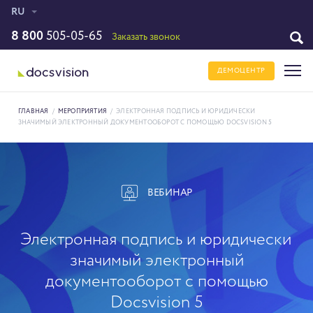
RU
8 800
505-05-65
Заказать звонок
ДЕМОЦЕНТР
ГЛАВНАЯ
/
МЕРОПРИЯТИЯ
/
ЭЛЕКТРОННАЯ ПОДПИСЬ И ЮРИДИЧЕСКИ
ЗНАЧИМЫЙ ЭЛЕКТРОННЫЙ ДОКУМЕНТООБОРОТ С ПОМОЩЬЮ DOCSVISION 5
ВЕБИНАР
Электронная подпись и юридически
значимый электронный
документооборот с помощью
Docsvision 5