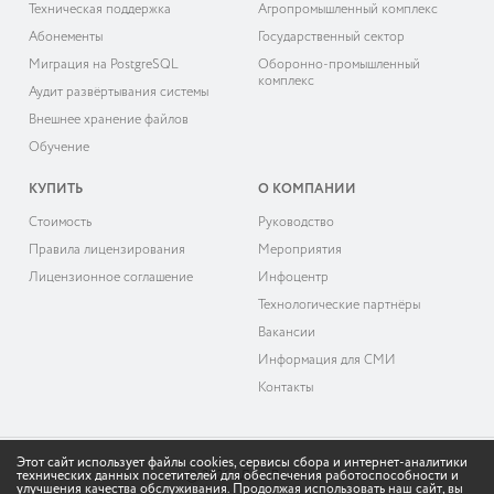
Техническая поддержка
Агропромышленный комплекс
Абонементы
Государственный сектор
Миграция на PostgreSQL
Оборонно-промышленный
комплекс
Аудит развёртывания системы
Внешнее хранение файлов
Обучение
КУПИТЬ
О КОМПАНИИ
Cтоимость
Руководство
Правила лицензирования
Мероприятия
Лицензионное соглашение
Инфоцентр
Технологические партнёры
Вакансии
Информация для СМИ
Контакты
Этот сайт использует файлы cookies, сервисы сбора и интернет-аналитики
технических данных посетителей для обеспечения работоспособности и
© 2026 «ДоксВижн»
улучшения качества обслуживания. Продолжая использовать наш сайт, вы