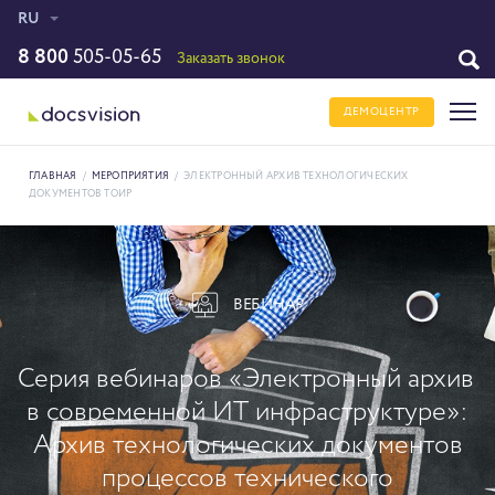
RU
8 800
505-05-65
Заказать звонок
ДЕМОЦЕНТР
ГЛАВНАЯ
/
МЕРОПРИЯТИЯ
/
ЭЛЕКТРОННЫЙ АРХИВ ТЕХНОЛОГИЧЕСКИХ
ДОКУМЕНТОВ ТОИР
ВЕБИНАР
Серия вебинаров «Электронный архив
в современной ИТ инфраструктуре»:
Архив технологических документов
процессов технического