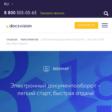
RU
8 800
505-05-65
Заказать звонок
ДЕМОЦЕНТР
ГЛАВНАЯ
/
МЕРОПРИЯТИЯ
/
ЭЛЕКТРОННЫЙ ДОКУМЕНТООБОРОТ – ЛЕГКИЙ СТАРТ,
БЫСТРАЯ ОТДАЧА!
ВЕБИНАР
Электронный документооборот –
легкий старт, быстрая отдача!