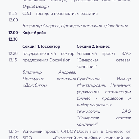
Константин Гильберг, Руководитель бизнес-линии,
Digital Design
11.35–
СЭД — тренды и перспективы развития
12.00
Владимир Андреев, Президент компании «ДоксВижн»
12.00–
Кофе-брейк
12.30
Секция 1. Госсектор
Секция 2. Бизнес
12.30–
Государственный сектор:
Успешный проект: ЗАО
13.15
предложения Docsvision
"Самарская сетевая
компания"
Владимир Андреев,
Президент компании
Сулейманов Ильнар
«ДоксВижн»
Минтагирович, Начальник
управления оптимизации
бизнес - процессов и
информационных
технологий, ЗАО
"Самарская сетевая
компания"
13.15–
Успешный проект: ФГБОУ
Docsvision в бизнесе: от
13.45
ВПО
«
Самарский
крупнейших компаний, до