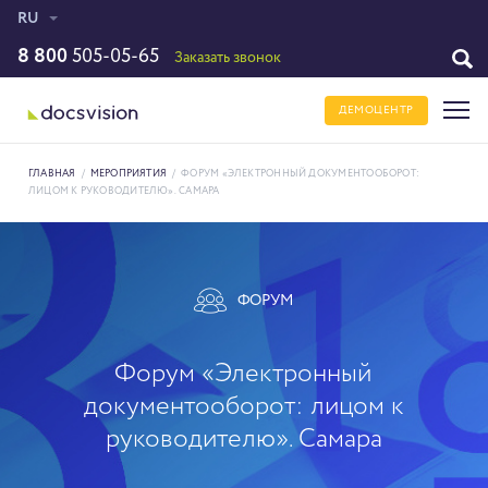
RU
8 800
505-05-65
Заказать звонок
ДЕМОЦЕНТР
ГЛАВНАЯ
/
МЕРОПРИЯТИЯ
/
ФОРУМ «ЭЛЕКТРОННЫЙ ДОКУМЕНТООБОРОТ:
ЛИЦОМ К РУКОВОДИТЕЛЮ». САМАРА
ФОРУМ
Форум «Электронный
документооборот: лицом к
руководителю». Самара