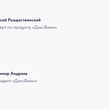
сей Рождественский
ерт по продукту «ДоксВижн»
имир Андреев
идент «ДоксВижн»