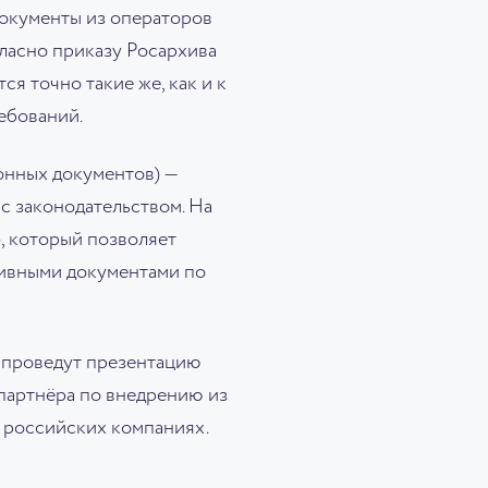
документы из операторов
ласно приказу Росархива
я точно такие же, как и к
ебований.
онных документов) —
с законодательством. На
»
, который позволяет
тивными документами по
 проведут презентацию
 партнёра по внедрению из
 российских компаниях.