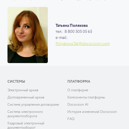
Татьяна Полякова
тел.: 8 800 505 05 65
e-mail:
Polyakova.Tat@docsvision.com
СИСТЕМЫ
ПЛАТФОРМА
Электронный архив
О платформе
Долговременный архив
Компоненты платформы
Система управления договорами
Docsvision AI
Система электронного
История изменений Docsvision
документооборота
FAQ
Кадровый электронный
документооборот