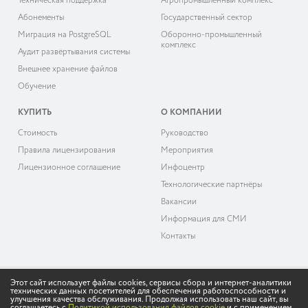
Техническая поддержка
Агропромышленный комплекс
Абонементы
Государственный сектор
Миграция на PostgreSQL
Оборонно-промышленный
комплекс
Аудит развёртывания системы
Внешнее хранение файлов
Обучение
КУПИТЬ
О КОМПАНИИ
Cтоимость
Руководство
Правила лицензирования
Мероприятия
Лицензионное соглашение
Инфоцентр
Технологические партнёры
Вакансии
Информация для СМИ
Контакты
Этот сайт использует файлы cookies, сервисы сбора и интернет-аналитики
технических данных посетителей для обеспечения работоспособности и
© 2026 «ДоксВижн»
улучшения качества обслуживания. Продолжая использовать наш сайт, вы