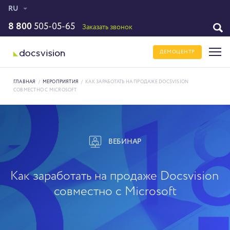
RU
8 800
505-05-65
Заказать звонок
ДЕМОЦЕНТР
ГЛАВНАЯ
/
МЕРОПРИЯТИЯ
/
КАК ЗАРАБОТАТЬ НА ПРОДАЖЕ DOCSVISION
СОВМЕСТНО С MICROSOFT
ВЕБИНАР
Как заработать на продаже Docsvision
совместно с Microsoft