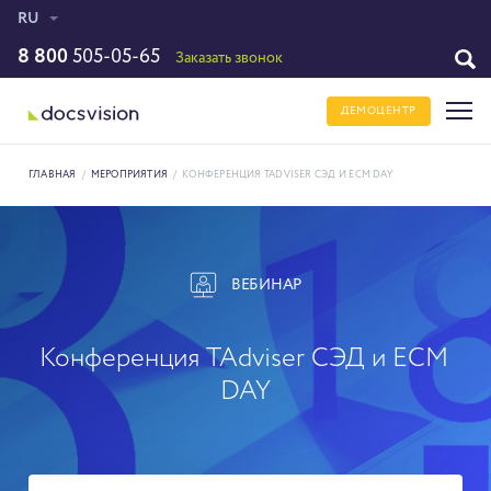
RU
8 800
505-05-65
Заказать звонок
ДЕМОЦЕНТР
ГЛАВНАЯ
/
МЕРОПРИЯТИЯ
/
КОНФЕРЕНЦИЯ TADVISER СЭД И ECM DAY
ВЕБИНАР
Конференция TAdviser СЭД и ECM
DAY