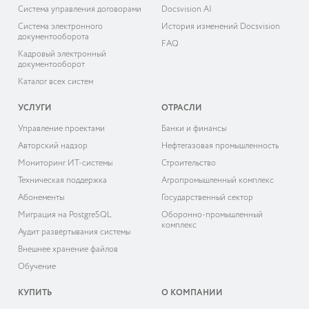
Система управления договорами
Docsvision AI
Система электронного
История изменений Docsvision
документооборота
FAQ
Кадровый электронный
документооборот
Каталог всех систем
УСЛУГИ
ОТРАСЛИ
Управление проектами
Банки и финансы
Авторский надзор
Нефтегазовая промышленность
Мониторинг ИТ-системы
Строительство
Техническая поддержка
Агропромышленный комплекс
Абонементы
Государственный сектор
Миграция на PostgreSQL
Оборонно-промышленный
комплекс
Аудит развёртывания системы
Внешнее хранение файлов
Обучение
КУПИТЬ
О КОМПАНИИ