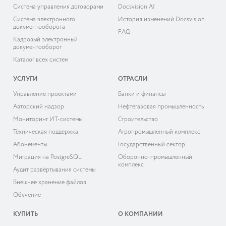
Система управления договорами
Docsvision AI
Система электронного
История изменений Docsvision
документооборота
FAQ
Кадровый электронный
документооборот
Каталог всех систем
УСЛУГИ
ОТРАСЛИ
Управление проектами
Банки и финансы
Авторский надзор
Нефтегазовая промышленность
Мониторинг ИТ-системы
Строительство
Техническая поддержка
Агропромышленный комплекс
Абонементы
Государственный сектор
Миграция на PostgreSQL
Оборонно-промышленный
комплекс
Аудит развёртывания системы
Внешнее хранение файлов
Обучение
КУПИТЬ
О КОМПАНИИ