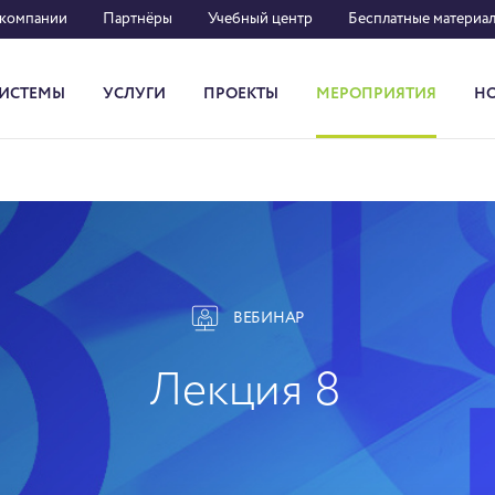
 компании
Партнёры
Учебный центр
Бесплатные материа
ИСТЕМЫ
УСЛУГИ
ПРОЕКТЫ
МЕРОПРИЯТИЯ
Н
Система кадрового документооборота
ВЕБИНАР
Лекция 8