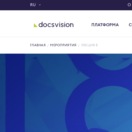
RU
О
ПЛАТФОРМА
С
Система электронного документооборота
ГЛАВНАЯ
/
МЕРОПРИЯТИЯ
/
ЛЕКЦИЯ 8