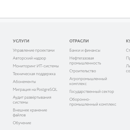
УСЛУГИ
ОТРАСЛИ
К
Управление проектами
Банки и финансы
C
ы
Авторский надзор
Нефтегазовая
П
промышленность
Мониторинг ИТ-системы
Л
Строительство
с
Техническая поддержка
Агропромышленный
Абонементы
комплекс
Миграция на PostgreSQL
Государственный сектор
Аудит развёртывания
Оборонно-
системы
промышленный комплекс
Внешнее хранение
файлов
Обучение