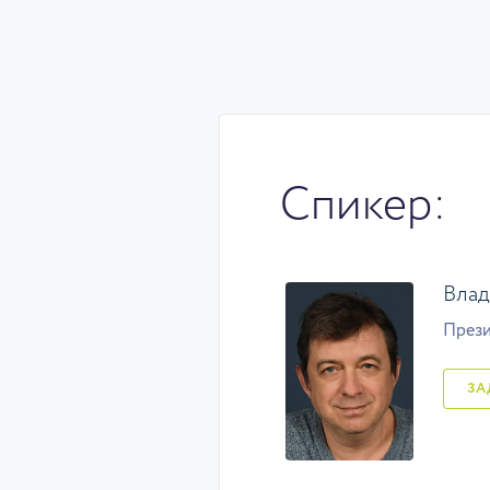
Спикер:
Влад
Прези