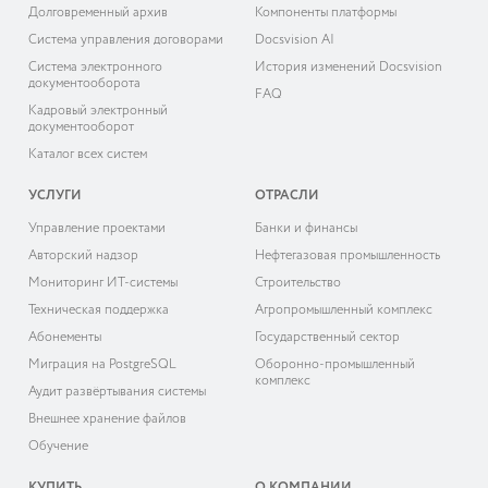
Долговременный архив
Компоненты платформы
Система управления договорами
Docsvision AI
Система электронного
История изменений Docsvision
документооборота
FAQ
Кадровый электронный
документооборот
Каталог всех систем
УСЛУГИ
ОТРАСЛИ
Управление проектами
Банки и финансы
Авторский надзор
Нефтегазовая промышленность
Мониторинг ИТ-системы
Строительство
Техническая поддержка
Агропромышленный комплекс
Абонементы
Государственный сектор
Миграция на PostgreSQL
Оборонно-промышленный
комплекс
Аудит развёртывания системы
Внешнее хранение файлов
Обучение