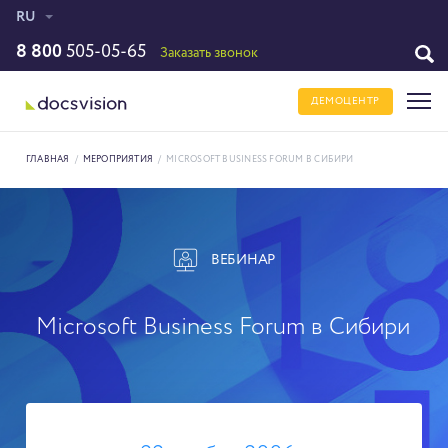
RU
8 800
505-05-65
Заказать звонок
ДЕМОЦЕНТР
ГЛАВНАЯ
/
МЕРОПРИЯТИЯ
/
MICROSOFT BUSINESS FORUM В СИБИРИ
ВЕБИНАР
Microsoft Business Forum в Сибири