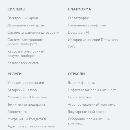
СИСТЕМЫ
ПЛАТФОРМА
Электронный архив
О платформе
Долговременный архив
Компоненты платформы
Система управления договорами
Docsvision AI
Система электронного
История изменений Docsvision
документооборота
FAQ
Кадровый электронный
документооборот
Каталог всех систем
УСЛУГИ
ОТРАСЛИ
Управление проектами
Банки и финансы
Авторский надзор
Нефтегазовая промышленность
Мониторинг ИТ-системы
Строительство
Техническая поддержка
Агропромышленный комплекс
Абонементы
Государственный сектор
Миграция на PostgreSQL
Оборонно-промышленный
комплекс
Аудит развёртывания системы