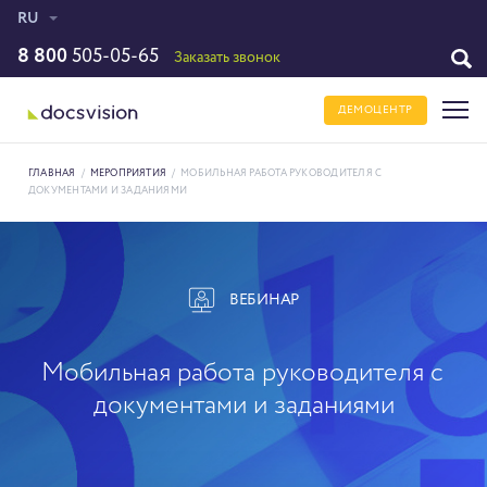
RU
8 800
505-05-65
Заказать звонок
ДЕМОЦЕНТР
ГЛАВНАЯ
/
МЕРОПРИЯТИЯ
/
МОБИЛЬНАЯ РАБОТА РУКОВОДИТЕЛЯ С
ДОКУМЕНТАМИ И ЗАДАНИЯМИ
ВЕБИНАР
Мобильная работа руководителя с
документами и заданиями