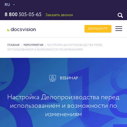
RU
8 800
505-05-65
Заказать звонок
ДЕМОЦЕНТР
ГЛАВНАЯ
/
МЕРОПРИЯТИЯ
/
НАСТРОЙКА ДЕЛОПРОИЗВОДСТВА ПЕРЕД
ИСПОЛЬЗОВАНИЕМ И ВОЗМОЖНОСТИ ПО ИЗМЕНЕНИЯМ
ВЕБИНАР
Настройка Делопроизводства перед
использованием и возможности по
изменениям