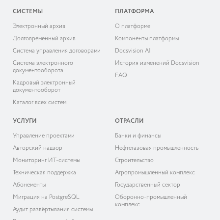
СИСТЕМЫ
ПЛАТФОРМА
Электронный архив
О платформе
Долговременный архив
Компоненты платформы
Система управления договорами
Docsvision AI
Система электронного
История изменений Docsvision
документооборота
FAQ
Кадровый электронный
документооборот
Каталог всех систем
УСЛУГИ
ОТРАСЛИ
Управление проектами
Банки и финансы
Авторский надзор
Нефтегазовая промышленность
Мониторинг ИТ-системы
Строительство
Техническая поддержка
Агропромышленный комплекс
Абонементы
Государственный сектор
Миграция на PostgreSQL
Оборонно-промышленный
комплекс
Аудит развёртывания системы