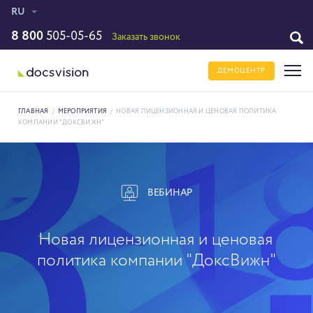
RU
8 800
505-05-65
Заказать звонок
ДЕМОЦЕНТР
ГЛАВНАЯ
/
МЕРОПРИЯТИЯ
/
НОВАЯ ЛИЦЕНЗИОННАЯ И ЦЕНОВАЯ ПОЛИТИКА
КОМПАНИИ "ДОКСВИЖН"
ВЕБИНАР
Новая лицензионная и ценовая
политика компании "ДоксВижн"