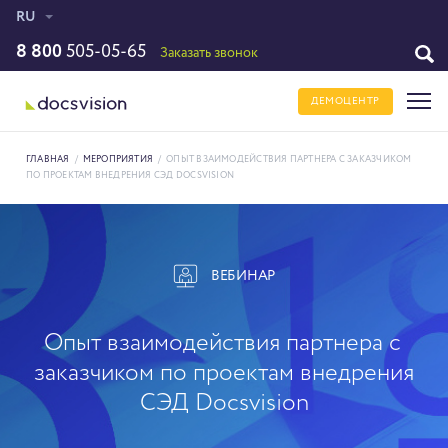
RU
8 800
505-05-65
Заказать звонок
ДЕМОЦЕНТР
ГЛАВНАЯ
/
МЕРОПРИЯТИЯ
/
ОПЫТ ВЗАИМОДЕЙСТВИЯ ПАРТНЕРА С ЗАКАЗЧИКОМ
ПО ПРОЕКТАМ ВНЕДРЕНИЯ СЭД DOCSVISION
ВЕБИНАР
Опыт взаимодействия партнера с
заказчиком по проектам внедрения
СЭД Docsvision