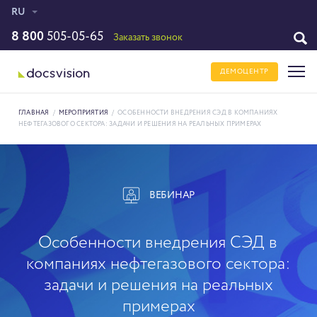
RU
8 800
505-05-65
Заказать звонок
ДЕМОЦЕНТР
ГЛАВНАЯ
/
МЕРОПРИЯТИЯ
/
ОСОБЕННОСТИ ВНЕДРЕНИЯ СЭД В КОМПАНИЯХ
НЕФТЕГАЗОВОГО СЕКТОРА: ЗАДАЧИ И РЕШЕНИЯ НА РЕАЛЬНЫХ ПРИМЕРАХ
ВЕБИНАР
Особенности внедрения СЭД в
компаниях нефтегазового сектора:
задачи и решения на реальных
примерах