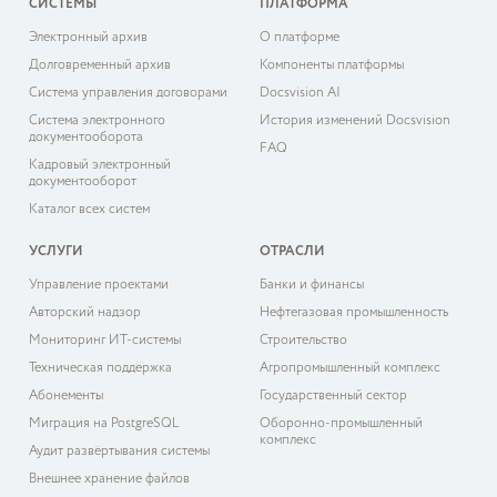
СИСТЕМЫ
ПЛАТФОРМА
Электронный архив
О платформе
Долговременный архив
Компоненты платформы
Система управления договорами
Docsvision AI
Система электронного
История изменений Docsvision
документооборота
FAQ
Кадровый электронный
документооборот
Каталог всех систем
УСЛУГИ
ОТРАСЛИ
Управление проектами
Банки и финансы
Авторский надзор
Нефтегазовая промышленность
Мониторинг ИТ-системы
Строительство
Техническая поддержка
Агропромышленный комплекс
Абонементы
Государственный сектор
Миграция на PostgreSQL
Оборонно-промышленный
комплекс
Аудит развёртывания системы
Внешнее хранение файлов