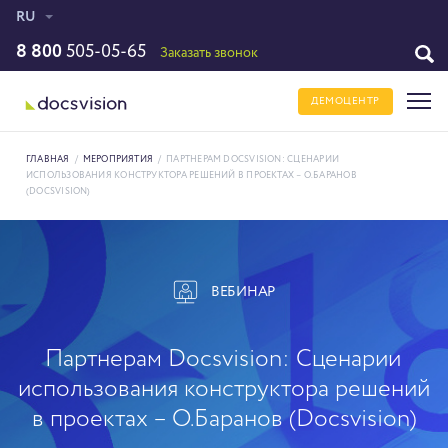
RU
8 800
505-05-65
Заказать звонок
ДЕМОЦЕНТР
ГЛАВНАЯ
/
МЕРОПРИЯТИЯ
/
ПАРТНЕРАМ DOCSVISION: СЦЕНАРИИ
ИСПОЛЬЗОВАНИЯ КОНСТРУКТОРА РЕШЕНИЙ В ПРОЕКТАХ – О.БАРАНОВ
(DOCSVISION)
ВЕБИНАР
Партнерам Docsvision: Сценарии
использования конструктора решений
в проектах – О.Баранов (Docsvision)