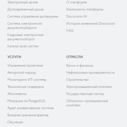
Электронный архив
О платформе
Долговременный архив
Компоненты платформы
Система управления договорами
Docsvision AI
Система электронного
История изменений Docsvision
документооборота
FAQ
Кадровый электронный
документооборот
Каталог всех систем
УСЛУГИ
ОТРАСЛИ
Управление проектами
Банки и финансы
Авторский надзор
Нефтегазовая промышленность
Мониторинг ИТ-системы
Строительство
Техническая поддержка
Агропромышленный комплекс
Абонементы
Государственный сектор
Миграция на PostgreSQL
Оборонно-промышленный
комплекс
Аудит развёртывания системы
Внешнее хранение файлов
Обучение