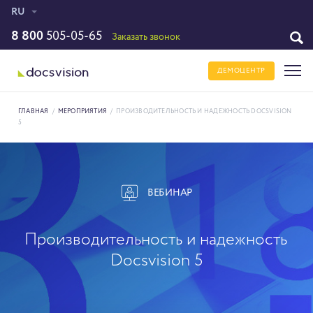
RU
8 800
505-05-65
Заказать звонок
ДЕМОЦЕНТР
ГЛАВНАЯ
/
МЕРОПРИЯТИЯ
/
ПРОИЗВОДИТЕЛЬНОСТЬ И НАДЕЖНОСТЬ DOCSVISION
5
ВЕБИНАР
Производительность и надежность
Docsvision 5