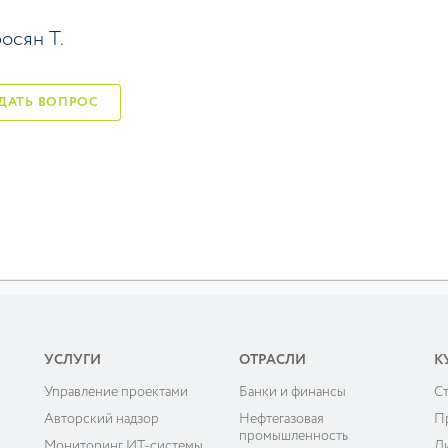
осян Т.
ЗАДАТЬ ВОПРОС
УСЛУГИ
ОТРАСЛИ
К
Управление проектами
Банки и финансы
C
ы
Авторский надзор
Нефтегазовая
П
промышленность
Мониторинг ИТ-системы
Л