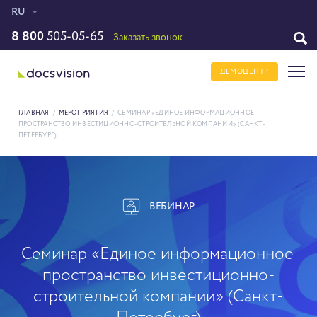
RU
8 800
505-05-65
Заказать звонок
ДЕМОЦЕНТР
ГЛАВНАЯ
/
МЕРОПРИЯТИЯ
/
СЕМИНАР «ЕДИНОЕ ИНФОРМАЦИОННОЕ
ПРОСТРАНСТВО ИНВЕСТИЦИОННО-СТРОИТЕЛЬНОЙ КОМПАНИИ» (САНКТ-
ПЕТЕРБУРГ)
ВЕБИНАР
Семинар «Единое информационное
пространство инвестиционно-
строительной компании» (Санкт-