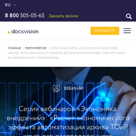
RU
8 800
505-05-65
Заказать звонок
ДЕМОЦЕНТР
ГЛАВНАЯ
/
МЕРОПРИЯТИЯ
/
СЕРИЯ ВЕБИНАРОВ «ЭКОНОМИКА ВНЕДРЕНИЙ»:
«РАСЧЕТ ЭКОНОМИЧЕСКОГО ЭФФЕКТА АВТОМАТИЗАЦИИ АРХИВА ТОИР КРУПНОГО
РАСПРЕДЕЛЕННОГО ПРЕДПРИЯТИЯ»
ВЕБИНАР
Серия вебинаров «Экономика
внедрений»: «Расчет экономического
эффекта автоматизации архива ТОиР