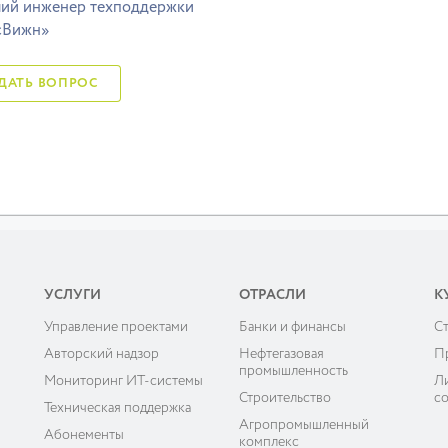
ий инженер техподдержки
сВижн»
ЗАДАТЬ ВОПРОС
УСЛУГИ
ОТРАСЛИ
К
Управление проектами
Банки и финансы
C
ы
Авторский надзор
Нефтегазовая
П
промышленность
Мониторинг ИТ-системы
Л
Строительство
с
Техническая поддержка
Агропромышленный
Абонементы
комплекс