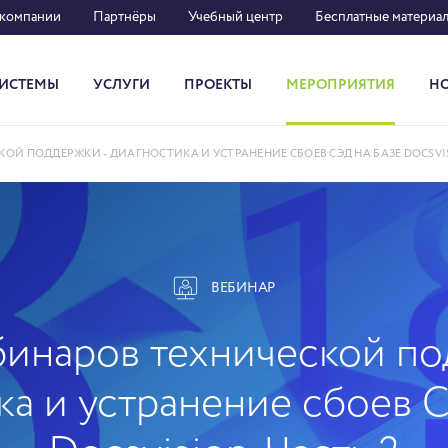
 компании
Партнёры
Учебный центр
Бесплатные материа
ИСТЕМЫ
УСЛУГИ
ПРОЕКТЫ
МЕРОПРИЯТИЯ
Н
Система кадрового документооборота
ОЙ ПОДДЕРЖКИ - ДИАГНОСТИКА И УСТРАНЕНИЕ СБОЕВ СЭД НА БАЗЕ DOCSVIS
ВЕБИНАР
бинаров технической по
а и устранение сбоев 