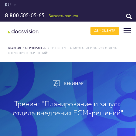
RU
8 800
505-05-65
Заказать звонок
ДЕМОЦЕНТР
ГЛАВНАЯ
/
МЕРОПРИЯТИЯ
/
ТРЕНИНГ "ПЛАНИРОВАНИЕ И ЗАПУСК ОТДЕЛА
ВНЕДРЕНИЯ ECM-РЕШЕНИЙ"
ВЕБИНАР
Тренинг "Планирование и запуск
отдела внедрения ECM-решений"