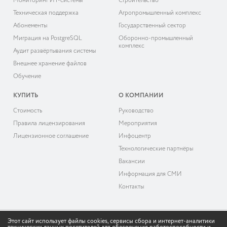
Мониторинг ИТ-системы
Строительство
Техническая поддержка
Агропромышленный комплекс
Абонементы
Государственный сектор
Миграция на PostgreSQL
Оборонно-промышленный
комплекс
Аудит развёртывания системы
Внешнее хранение файлов
Обучение
КУПИТЬ
О КОМПАНИИ
Cтоимость
Руководство
Правила лицензирования
Мероприятия
Лицензионное соглашение
Инфоцентр
Технологические партнёры
Вакансии
Информация для СМИ
Контакты
Этот сайт использует файлы cookies, сервисы сбора и интернет-аналитики