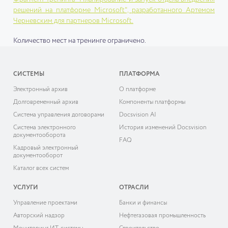
решений на платформе Microsoft", разработанного Артемом
Черневским для партнеров Microsoft.
Количество мест на тренинге ограничено.
СИСТЕМЫ
ПЛАТФОРМА
Электронный архив
О платформе
Долговременный архив
Компоненты платформы
Система управления договорами
Docsvision AI
Система электронного
История изменений Docsvision
документооборота
FAQ
Кадровый электронный
документооборот
Каталог всех систем
УСЛУГИ
ОТРАСЛИ
Управление проектами
Банки и финансы
Авторский надзор
Нефтегазовая промышленность