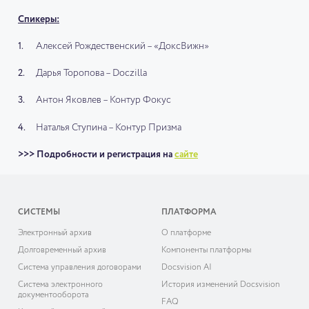
Спикеры:
Алексей Рождественский – «ДоксВижн»
Дарья Торопова – Doczilla
Антон Яковлев – Контур Фокус
Наталья Ступина – Контур Призма
>>> Подробности и регистрация на
сайте
СИСТЕМЫ
ПЛАТФОРМА
Электронный архив
О платформе
Долговременный архив
Компоненты платформы
Система управления договорами
Docsvision AI
Система электронного
История изменений Docsvision
документооборота
FAQ