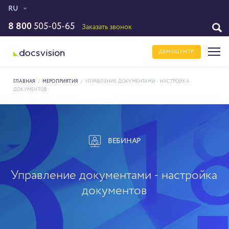
RU
8 800
505-05-65
Заказать звонок
ДЕМОЦЕНТР
ГЛАВНАЯ
/
МЕРОПРИЯТИЯ
/
УПРАВЛЕНИЕ ДОКУМЕНТАМИ - НАСТРОЙКА
ДОКУМЕНТОВ
ВЕБИНАР
Управление документами - настройка
документов