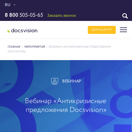
RU
8 800
505-05-65
Заказать звонок
ДЕМОЦЕНТР
ГЛАВНАЯ
/
МЕРОПРИЯТИЯ
/
ВЕБИНАР «АНТИКРИЗИСНЫЕ ПРЕДЛОЖЕНИЯ
DOCSVISION»
ВЕБИНАР
Вебинар «Антикризисные
предложения Docsvision»