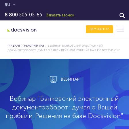
RU
8 800
505-05-65
Заказать звонок
ДЕМОЦЕНТР
ГЛАВНАЯ
/
МЕРОПРИЯТИЯ
/
ВЕБИНАР "БАНКОВСКИЙ ЭЛЕКТРОННЫЙ
ДОКУМЕНТООБОРОТ: ДУМАЯ О ВАШЕЙ ПРИБЫЛИ. РЕШЕНИЯ НА БАЗЕ DOCSVISION"
ВЕБИНАР
Вебинар "Банковский электронный
документооборот: думая о Вашей
прибыли. Решения на базе Docsvision"