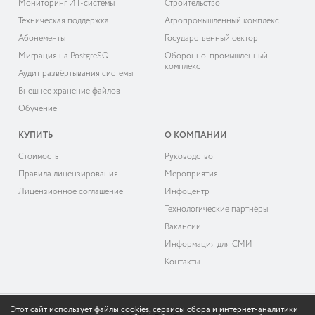
Мониторинг ИТ-системы
Строительство
Техническая поддержка
Агропромышленный комплекс
Абонементы
Государственный сектор
Миграция на PostgreSQL
Оборонно-промышленный
комплекс
Аудит развёртывания системы
Внешнее хранение файлов
Обучение
КУПИТЬ
О КОМПАНИИ
Cтоимость
Руководство
Правила лицензирования
Мероприятия
Лицензионное соглашение
Инфоцентр
Технологические партнёры
Вакансии
Информация для СМИ
Контакты
Этот сайт использует файлы cookies, сервисы сбора и интернет-аналитики