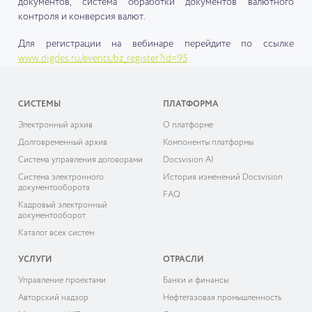
документов, система обработки документов валютного
контроля и конверсия валют.
Для регистрации на вебинаре перейдите по ссылке
www.digdes.ru/events/bz_register?id=95
СИСТЕМЫ
ПЛАТФОРМА
Электронный архив
О платформе
Долговременный архив
Компоненты платформы
Система управления договорами
Docsvision AI
Система электронного
История изменений Docsvision
документооборота
FAQ
Кадровый электронный
документооборот
Каталог всех систем
УСЛУГИ
ОТРАСЛИ
Управление проектами
Банки и финансы
Авторский надзор
Нефтегазовая промышленность