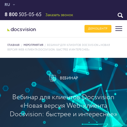
RU
8 800
505-05-65
Заказать звонок
ДЕМОЦЕНТР
ГЛАВНАЯ
/
МЕРОПРИЯТИЯ
/
ВЕБИНАР ДЛЯ КЛИЕНТОВ DOCSVISION «НОВАЯ
ВЕРСИЯ WEB-КЛИЕНТА DOCSVISION: БЫСТРЕЕ И ИНТЕРЕСНЕЕ»
ВЕБИНАР
Вебинар для клиентов Docsvision
«Новая версия Web-клиента
Docsvision: быстрее и интереснее»