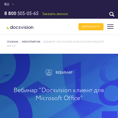
RU
8 800
505-05-65
Заказать звонок
ДЕМОЦЕНТР
ГЛАВНАЯ
/
МЕРОПРИЯТИЯ
/
ВЕБИНАР "DOCSVISION КЛИЕНТ ДЛЯ MICROSOFT
OFFICE"
ВЕБИНАР
Вебинар "Docsvision клиент для
Microsoft Office"