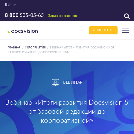
RU
8 800
505-05-65
Заказать звонок
ДЕМОЦЕНТР
ГЛАВНАЯ
/
МЕРОПРИЯТИЯ
/
ВЕБИНАР «ИТОГИ РАЗВИТИЯ DOCSVISION 5 ОТ
БАЗОВОЙ РЕДАКЦИИ ДО КОРПОРАТИВНОЙ»
ВЕБИНАР
Вебинар «Итоги развития Docsvision 5
от базовой редакции до
корпоративной»