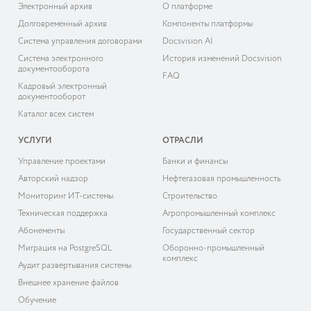
Электронный архив
О платформе
Долговременный архив
Компоненты платформы
Система управления договорами
Docsvision AI
Система электронного
История изменений Docsvision
документооборота
FAQ
Кадровый электронный
документооборот
Каталог всех систем
УСЛУГИ
ОТРАСЛИ
Управление проектами
Банки и финансы
Авторский надзор
Нефтегазовая промышленность
Мониторинг ИТ-системы
Строительство
Техническая поддержка
Агропромышленный комплекс
Абонементы
Государственный сектор
Миграция на PostgreSQL
Оборонно-промышленный
комплекс
Аудит развёртывания системы
Внешнее хранение файлов
Обучение