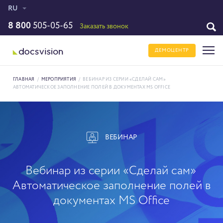
RU
8 800
505-05-65
Заказать звонок
ДЕМОЦЕНТР
ГЛАВНАЯ
/
МЕРОПРИЯТИЯ
/
ВЕБИНАР ИЗ СЕРИИ «СДЕЛАЙ САМ»
АВТОМАТИЧЕСКОЕ ЗАПОЛНЕНИЕ ПОЛЕЙ В ДОКУМЕНТАХ MS OFFICE
ВЕБИНАР
Вебинар из серии «Сделай сам»
Автоматическое заполнение полей в
документах MS Office