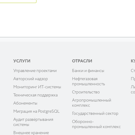
УСЛУГИ
ОТРАСЛИ
К
Управление проектами
Банки и финансы
C
ы
Авторский надзор
Нефтегазовая
П
промышленность
Мониторинг ИТ-системы
Л
Строительство
с
Техническая поддержка
Агропромышленный
Абонементы
комплекс
Миграция на PostgreSQL
Государственный сектор
Аудит развёртывания
Оборонно-
системы
промышленный комплекс
Внешнее хранение