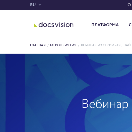
RU
О
ПЛАТФОРМА
С
Система электронного документооборота
ГЛАВНАЯ
/
МЕРОПРИЯТИЯ
/
ВЕБИНАР ИЗ СЕРИИ «СДЕЛАЙ 
Вебинар 