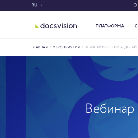
RU
О
ПЛАТФОРМА
С
Система электронного документооборота
ГЛАВНАЯ
/
МЕРОПРИЯТИЯ
/
ВЕБИНАР ИЗ СЕРИИ «СДЕЛАЙ 
Вебинар 