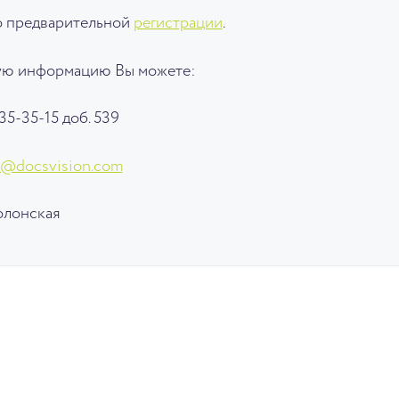
по предварительной
регистрации
.
ую информацию Вы можете:
35-35-15 доб. 539
Y@docsvision.com
олонская