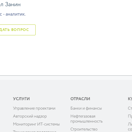
л Занин
 - аналитик.
ЗАДАТЬ ВОПРОС
УСЛУГИ
ОТРАСЛИ
К
Управление проектами
Банки и финансы
C
ы
Авторский надзор
Нефтегазовая
П
промышленность
Мониторинг ИТ-системы
Л
Строительство
с