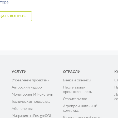
тора
ЗАДАТЬ ВОПРОС
УСЛУГИ
ОТРАСЛИ
К
Управление проектами
Банки и финансы
C
ы
Авторский надзор
Нефтегазовая
П
промышленность
Мониторинг ИТ-системы
Л
Строительство
с
Техническая поддержка
Агропромышленный
Абонементы
комплекс
Миграция на PostgreSQL
Государственный сектор