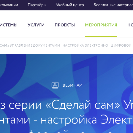
 компании
Партнёры
Учебный центр
Бесплатные материа
ИСТЕМЫ
УСЛУГИ
ПРОЕКТЫ
МЕРОПРИЯТИЯ
Н
Система кадрового документооборота
Й САМ» УПРАВЛЕНИЕ ДОКУМЕНТАМИ - НАСТРОЙКА ЭЛЕКТРОННО - ЦИФРОВОЙ
ВЕБИНАР
з серии «Сделай сам» 
нтами - настройка Элект