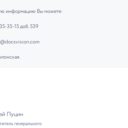
ую информацию Вы можете:
35-35-15 доб. 539
.Y@docsvision.com
олонская.
ей Пуцин
титель генерального