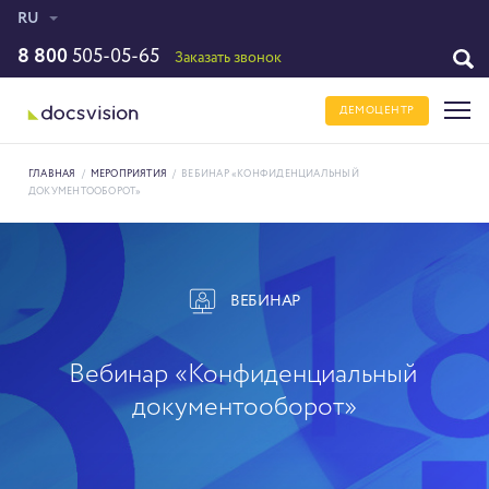
RU
8 800
505-05-65
Заказать звонок
ДЕМОЦЕНТР
ГЛАВНАЯ
/
МЕРОПРИЯТИЯ
/
ВЕБИНАР «КОНФИДЕНЦИАЛЬНЫЙ
ДОКУМЕНТООБОРОТ»
ВЕБИНАР
Вебинар «Конфиденциальный
документооборот»