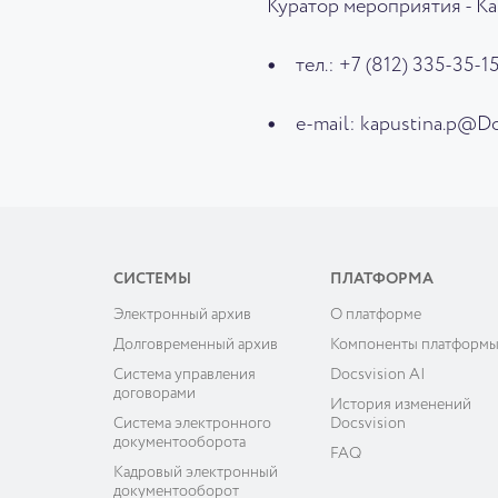
Куратор мероприятия - К
тел.: +7 (812) 335-35-1
e-mail: kapustina.p@D
СИСТЕМЫ
ПЛАТФОРМА
Электронный архив
О платформе
Долговременный архив
Компоненты платформ
Система управления
Docsvision AI
договорами
История изменений
Система электронного
Docsvision
документооборота
FAQ
Кадровый электронный
документооборот