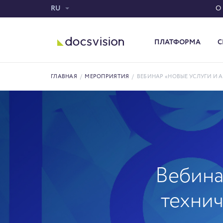
RU
О
ПЛАТФОРМА
С
Система электронного документооборота
ГЛАВНАЯ
/
МЕРОПРИЯТИЯ
/
ВЕБИНАР «НОВЫЕ УСЛУГИ И
Вебина
техни