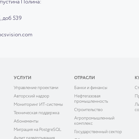
апустина Полина:
5, доб 539
ocsvision.com
УСЛУГИ
ОТРАСЛИ
К
Управление проектами
Банки и финансы
C
ы
Авторский надзор
Нефтегазовая
П
промышленность
Мониторинг ИТ-системы
Л
Строительство
с
Техническая поддержка
Агропромышленный
Абонементы
комплекс
Миграция на PostgreSQL
Государственный сектор
Аудит развёртывания