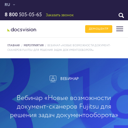
RU
8 800
505-05-65
Заказать звонок
ДЕМОЦЕНТР
ГЛАВНАЯ
/
МЕРОПРИЯТИЯ
/
ВЕБИНАР «НОВЫЕ ВОЗМОЖНОСТИ ДОКУМЕНТ-
СКАНЕРОВ FUJITSU ДЛЯ РЕШЕНИЯ ЗАДАЧ ДОКУМЕНТООБОРОТА»
ВЕБИНАР
Вебинар «Новые возможности
документ-сканеров Fujitsu для
решения задач документооборота»