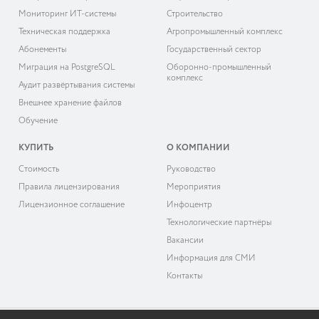
Мониторинг ИТ-системы
Строительство
Техническая поддержка
Агропромышленный комплекс
Абонементы
Государственный сектор
Миграция на PostgreSQL
Оборонно-промышленный
комплекс
Аудит развёртывания системы
Внешнее хранение файлов
Обучение
КУПИТЬ
О КОМПАНИИ
Cтоимость
Руководство
Правила лицензирования
Мероприятия
Лицензионное соглашение
Инфоцентр
Технологические партнёры
Вакансии
Информация для СМИ
Контакты